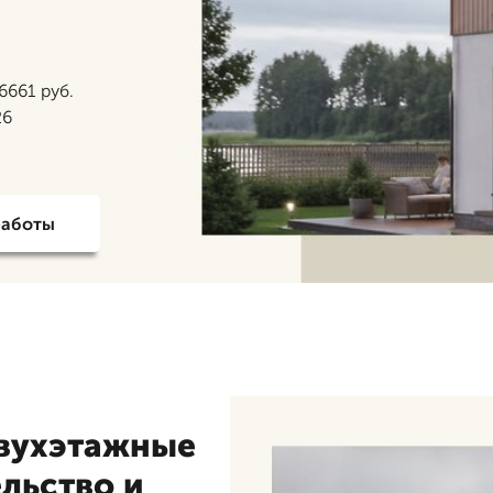
6661 руб.
26
работы
двухэтажные
ельство и