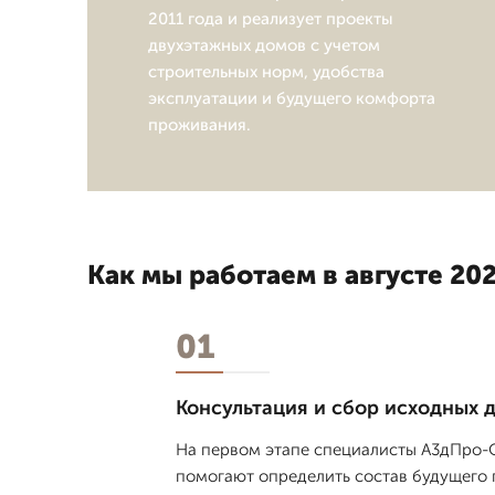
2011 года и реализует проекты
двухэтажных домов с учетом
строительных норм, удобства
эксплуатации и будущего комфорта
проживания.
Как мы работаем в августе 202
01
Консультация и сбор исходных 
На первом этапе специалисты А3дПро-О
помогают определить состав будущего пр