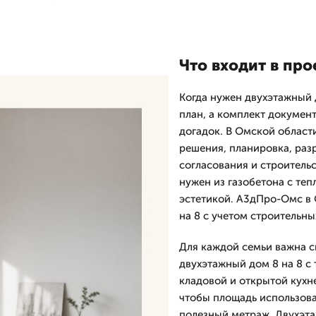
Что входит в про
Когда нужен двухэтажный д
план, а комплект документ
догадок. В Омской облас
решения, планировка, раз
согласования и строительс
нужен из газобетона с теп
эстетикой. А3дПро-Омс в 
на 8 с учетом строительн
Для каждой семьи важна с
двухэтажный дом 8 на 8 с 
кладовой и открытой кухн
чтобы площадь использова
полезный метраж. Двухэта