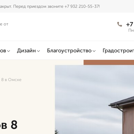
акрыт. Перед приездом звоните +7 932 210-55-37!
+7
е от
Пн
ов
Дизайн
Благоустройство
Градострои
 8 в Омске
в 8