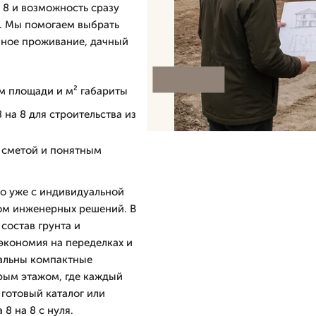
 8 и возможность сразу
к. Мы помогаем выбрать
нное проживание, дачный
ом площади и м² габариты
на 8 для строительства из
й сметой и понятным
но уже с индивидуальной
том инженерных решений. В
состав грунта и
 экономия на переделках и
уальны компактные
рым этажом, где каждый
готовый каталог или
8 на 8 с нуля.