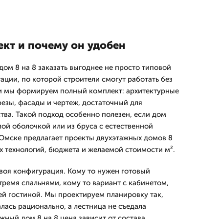
ект и почему он удобен
ом 8 на 8 заказать выгоднее не просто типовой
ации, по которой строители смогут работать без
ти мы формируем полный комплект: архитектурные
резы, фасады и чертеж, достаточный для
тва. Такой подход особенно полезен, если дом
лой оболочкой или из бруса с естественной
Омске предлагает проекты двухэтажных домов 8
ых технологий, бюджета и желаемой стоимости м².
воя конфигурация. Кому то нужен готовый
тремя спальнями, кому то вариант с кабинетом,
ей гостиной. Мы проектируем планировку так,
лась рационально, а лестница не съедала
жный дом 8 на 8 цена зависит от состава