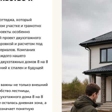
оттеджа, который
ом участке и грамотно
роекты особенно
й проект двухэтажного
ировкой и расчетом под
атериалов. Компания
аждого нашего
 двухэтажных домов 8 на 8
аний к спален и будущей
8 важны не только внешний
обство лестницы,
вухэтажного дома 8 на 8
 осталась дневная зона, а
 означает понятную