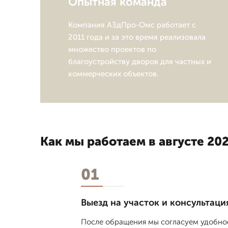
Опытная команда
Компания А3дПро-Омс работает с
2011 года и за это время реализовала
множество проектов по
благоустройству дворов для частных и
коммерческих объектов.
Как мы работаем в августе 202
01
Выезд на участок и консультаци
После обращения мы согласуем удобное