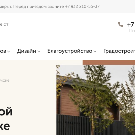
акрыт. Перед приездом звоните +7 932 210-55-37!
+7
е от
Пн
ов
Дизайн
Благоустройство
Градострои
Омске
ой
ке