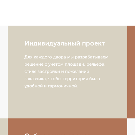
Индивидуальный проект
Для каждого двора мы разрабатываем
решение с учетом площади, рельефа,
стиля застройки и пожеланий
заказчика, чтобы территория была
удобной и гармоничной.