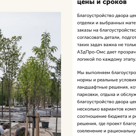
цены и сроков
Благоустройство двора цен
отделки и выбранных мате
заказы на благоустройство
согласовать детали, подго
таких задач важна не толь
А3дПро-Омс дает прозрачн
логикой по каждому этапу
Мы выполняем благоустрой
нормы и реальные условия
ландшафтные решения, ко
парковки, отдыха и обслу
благоустройство двора це
несколько вариантов комп
соотношение бюджета и ре
решения, где проект благ
озеленение и рациональну