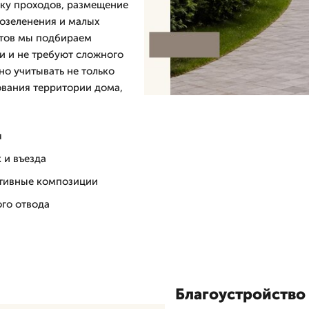
вку проходов, размещение
 озеленения и малых
ктов мы подбираем
и и не требуют сложного
но учитывать не только
ования территории дома,
я
 и въезда
ативные композиции
ого отвода
Благоустройство