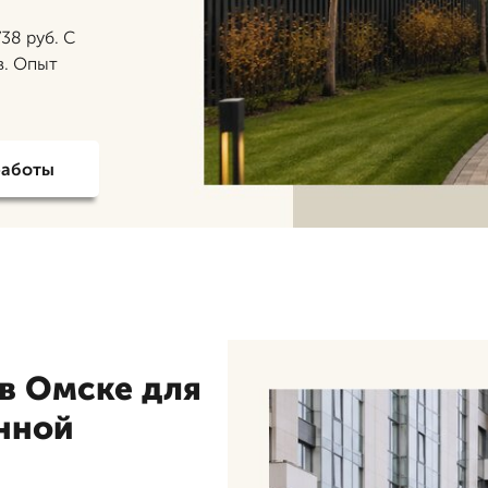
38 руб. С
в. Опыт
работы
 в Омске для
нной