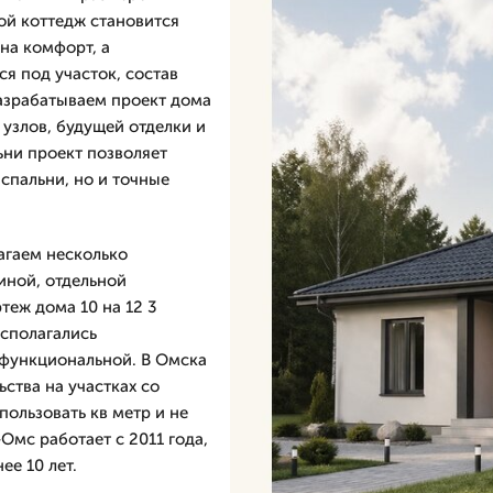
й коттедж становится
на комфорт, а
я под участок, состав
азрабатываем проект дома
 узлов, будущей отделки и
ьни проект позволяет
 спальни, но и точные
лагаем несколько
тиной, отдельной
теж дома 10 на 12 3
асполагались
 функциональной. В Омска
ства на участках со
ользовать кв метр и не
Омс работает с 2011 года,
ее 10 лет.