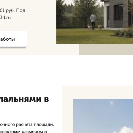
61 руб. Под
3d.ru
работы
спальнями в
точного расчета площади,
омпактным размером и