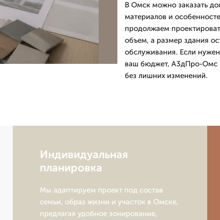
В Омск можно заказать дом
материалов и особенностей
продолжаем проектировать
объем, а размер здания о
обслуживания. Если нужен
ваш бюджет, А3дПро-Омс п
без лишних изменений.
Индивидуальная
планировка
Мы адаптируем проект под состав
семьи, образ жизни и участок в Омске,
предлагая удобное зонирование,