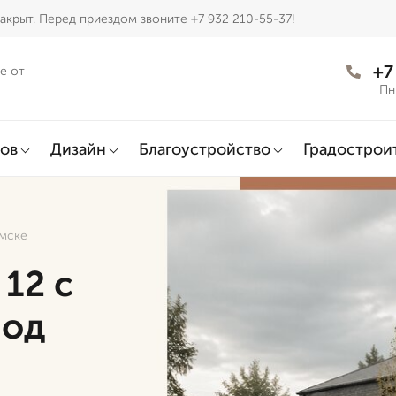
акрыт. Перед приездом звоните +7 932 210-55-37!
+7
е от
Пн
ов
Дизайн
Благоустройство
Градострои
Омске
 12 с
под