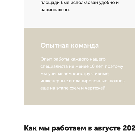
площади был использован удобно и
рационально.
Опытная команда
Опыт работы каждого нашего
специалиста не менее 10 лет, поэтому
мы учитываем конструктивные,
инженерные и планировочные нюансы
еще на этапе схем и чертежей.
Как мы работаем в августе 202