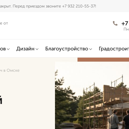
акрыт. Перед приездом звоните +7 932 210-55-37!
+7
е от
Пн
ов
Дизайн
Благоустройство
Градострои
ч в Омске
й