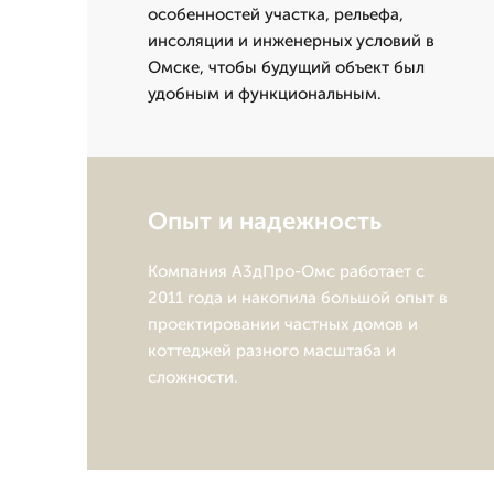
особенностей участка, рельефа,
инсоляции и инженерных условий в
Омске, чтобы будущий объект был
удобным и функциональным.
Опыт и надежность
Компания А3дПро-Омс работает с
2011 года и накопила большой опыт в
проектировании частных домов и
коттеджей разного масштаба и
сложности.