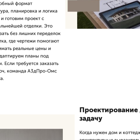
добный формат
ура, планировка и логика
и готовим проект с
альнейшей отделки. Это
зать без лишних переделок
тка, где чертежи помогают
нимать реальные цены и
адаптируем планы под
. Если требуется заказать
люч, команда А3дПро-Омс
а.
Проектирование 
задачу
Когда нужен дом и коттед