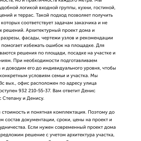
ность, но и практичность каждого метра. Мы
удобной логикой входной группы, кухни, гостиной,
щений и террас. Такой подход позволяет получить
которых соответствует задачам заказчика и не
их решений. Архитектурный проект дома и
 разрезы, фасады, чертежи узлов и рекомендации
е помогает избежать ошибок на площадке. Для
ваются решения по площади, посадке на участке и
ниям. При необходимости подготавливаем
в и доводим его до индивидуального уровня, чтобы
конкретным условиям семьи и участка. Мы
Вс вых., офис расположен по адресу улица
доступен 932 210-55-37. Вам ответит Денис
с Степану и Денису.
 стоимость и понятная комплектация. Поэтому до
м состав документации, сроки, цены на проект и
удничества. Если нужен современный проект дома
предложим решение с учетом архитектура участка,