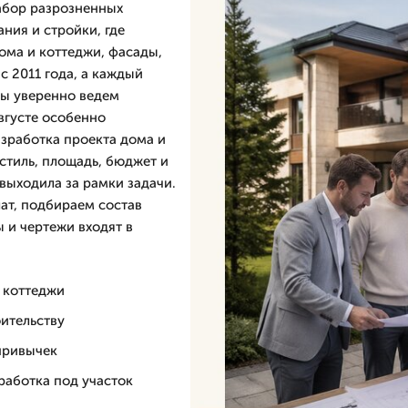
абор разрозненных
ния и стройки, где
ома и коттеджи, фасады,
с 2011 года, а каждый
мы уверенно ведем
вгусте особенно
зработка проекта дома и
стиль, площадь, бюджет и
выходила за рамки задачи.
ат, подбираем состав
 и чертежи входят в
 коттеджи
оительству
привычек
работка под участок