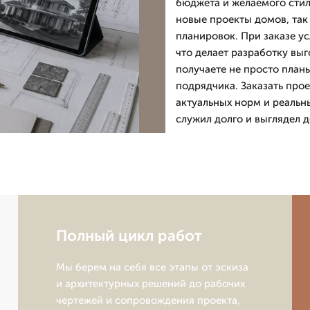
бюджета и желаемого стил
новые проекты домов, так
планировок. При заказе ус
что делает разработку выг
получаете не просто планы
подрядчика. Заказать про
актуальных норм и реальн
служил долго и выглядел 
Полный цикл работ
Мы берем на себя все этапы от эскиза
и архитектурных решений до рабочих
чертежей и сопровождения проекта,