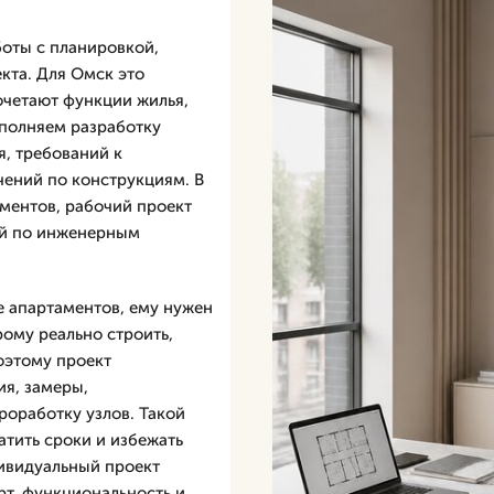
оты с планировкой,
кта. Для Омск это
очетают функции жилья,
ыполняем разработку
я, требований к
чений по конструкциям. В
ментов, рабочий проект
ий по инженерным
е апартаментов, ему нужен
рому реально строить,
оэтому проект
я, замеры,
роработку узлов. Такой
атить сроки и избежать
дивидуальный проект
рт, функциональность и