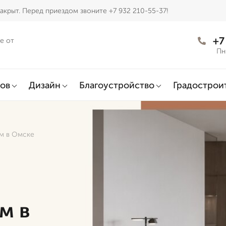
акрыт. Перед приездом звоните +7 932 210-55-37!
+7
е от
Пн
ов
Дизайн
Благоустройство
Градострои
рм в Омске
м в