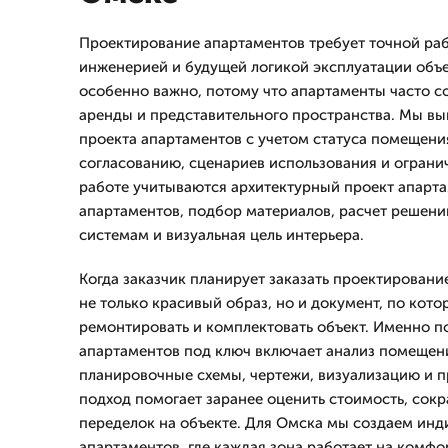
Проектирование апартаментов требует точной раб
инженерией и будущей логикой эксплуатации объе
особенно важно, потому что апартаменты часто с
аренды и представительного пространства. Мы в
проекта апартаментов с учетом статуса помещени
согласованию, сценариев использования и ограни
работе учитываются архитектурный проект апарта
апартаментов, подбор материалов, расчет решен
системам и визуальная цель интерьера.
Когда заказчик планирует заказать проектировани
не только красивый образ, но и документ, по кото
ремонтировать и комплектовать объект. Именно п
апартаментов под ключ включает анализ помещени
планировочные схемы, чертежи, визуализацию и п
подход помогает заранее оценить стоимость, сокр
переделок на объекте. Для Омска мы создаем ин
апартаментов, где каждая зона работает на комфо