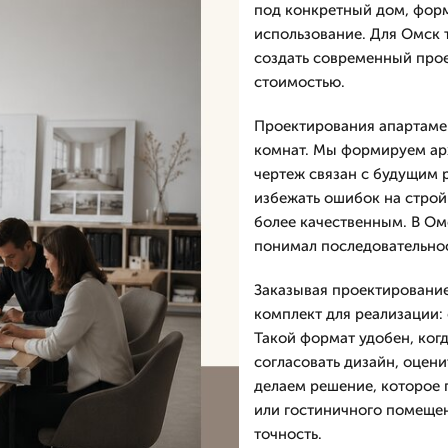
под конкретный дом, фор
использование. Для Омск 
создать современный прое
стоимостью.
Проектирования апартамен
комнат. Мы формируем арх
чертеж связан с будущим 
избежать ошибок на строй
более качественным. В Ом
понимал последовательнос
Заказывая проектирование
комплект для реализации:
Такой формат удобен, ког
согласовать дизайн, оцени
делаем решение, которое 
или гостиничного помещен
точность.