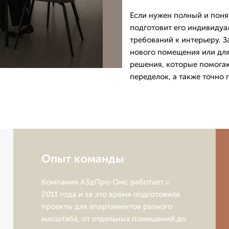
Если нужен полный и пон
подготовит его индивидуал
требований к интерьеру. 
нового помещения или для
решения, которые помогаю
переделок, а также точно 
Опыт команды
Компания А3дПро-Омс работает с
2011 года и за это время подготовила
проекты для апартаментов разного
масштаба, от отдельных помещений до