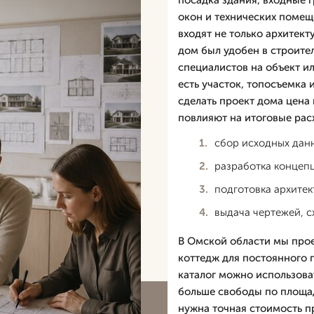
посадка здания, входные 
окон и технических помеще
входят не только архитект
дом был удобен в строите
специалистов на объект и
есть участок, топосъемка 
сделать проект дома цена
повлияют на итоговые рас
сбор исходных данн
разработка концеп
подготовка архитек
выдача чертежей, с
В Омской области мы прое
коттедж для постоянного 
каталог можно использова
больше свободы по площа
нужна точная стоимость п