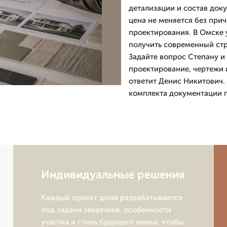
детализации и состав доку
цена не меняется без прич
проектирования. В Омске у
получить современный стр
Задайте вопрос Степану и 
проектирование, чертежи 
ответит Денис Никитович.
комплекта документации п
Индивидуальные решения
Каждый проект дома разрабатывается
под задачи заказчика, особенности
участка и стиль будущего жилья, чтобы