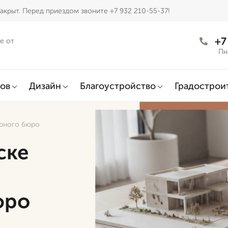
акрыт. Перед приездом звоните +7 932 210-55-37!
+7
е от
Пн
ов
Дизайн
Благоустройство
Градострои
урного бюро
ске
юро