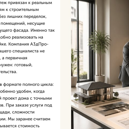
ртеж привязан к реальным
ям к строительным
 без лишних переделок,
е помещений, несущие
ущего фасада. Именно так
добно реализовать на
ойке. Компания А3дПро-
ашего специалиста не
, а первичная
нужен: готовый,
ельства.
в формате полного цикла:
обенно удобен, когда
й проект дома с точными
в. При заказе услуги под
ощади, сложности
ции. Мы заранее считаем
дывается стоимость