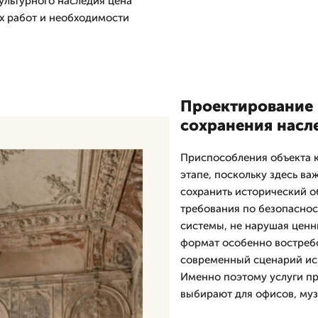
ультурного наследия цена
ых работ и необходимости
Проектирование 
сохранения насл
Приспособления объекта к
этапе, поскольку здесь ва
сохранить исторический о
требования по безопаснос
системы, не нарушая ценн
формат особенно востребо
современный сценарий исп
Именно поэтому услуги пр
выбирают для офисов, муз