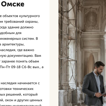
в Омске
 объектов культурного
ом требований охраны,
когда здание должно
 удобным для
инженерных систем. В
 архитектуры,
наследия, где важно
чную документацию. Вам
т заранее понять объем
Пн-Пт 09-18 Сб-Вс вых., а
 наследия начинается с
отовки технических
ных решений, который
й, окон и других ценных
дбираем индивидуальный