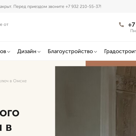
акрыт. Перед приездом звоните +7 932 210-55-37!
+7
е от
Пн
ов
Дизайн
Благоустройство
Градострои
ключ в Омске
ого
 в