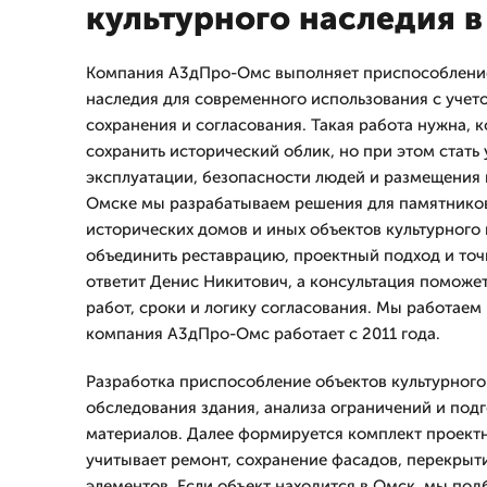
культурного наследия 
Компания А3дПро-Омс выполняет приспособление
наследия для современного использования с учет
сохранения и согласования. Такая работа нужна, 
сохранить исторический облик, но при этом стать
эксплуатации, безопасности людей и размещения 
Омске мы разрабатываем решения для памятников
исторических домов и иных объектов культурного 
объединить реставрацию, проектный подход и то
ответит Денис Никитович, а консультация поможе
работ, сроки и логику согласования. Мы работаем 
компания А3дПро-Омс работает с 2011 года.
Разработка приспособление объектов культурного
обследования здания, анализа ограничений и подг
материалов. Далее формируется комплект проект
учитывает ремонт, сохранение фасадов, перекрыти
элементов. Если объект находится в Омск, мы по