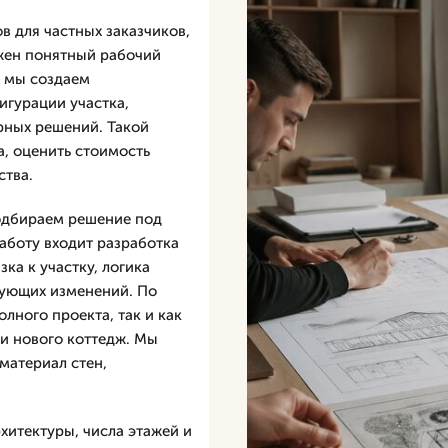
 для частных заказчиков,
ужен понятный рабочий
е мы создаем
игурации участка,
рных решений. Такой
а, оценить стоимость
ства.
одбираем решение под
работу входит разработка
ка к участку, логика
дующих изменений. По
олного проекта, так и как
ли нового коттедж. Мы
материал стен,
хитектуры, числа этажей и