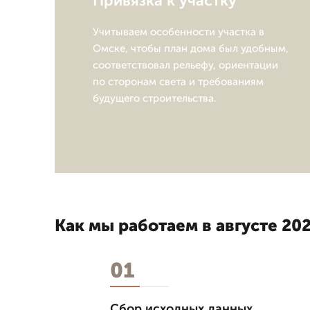
Привязка к участку
Учитываем особенности участка в
Омске, чтобы план дома был удобным,
соответствовал рельефу, ориентации
по сторонам света и требованиям
будущего строительства.
Как мы работаем в августе 202
01
Сбор исходных данных