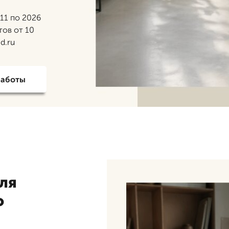
11 по 2026
тов от 10
d.ru
работы
ля
о