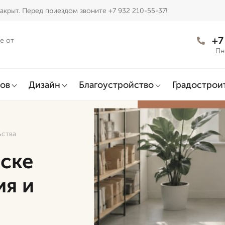
акрыт. Перед приездом звоните +7 932 210-55-37!
+7
е от
Пн
ов
Дизайн
Благоустройство
Градострои
ьства
ске
ия и