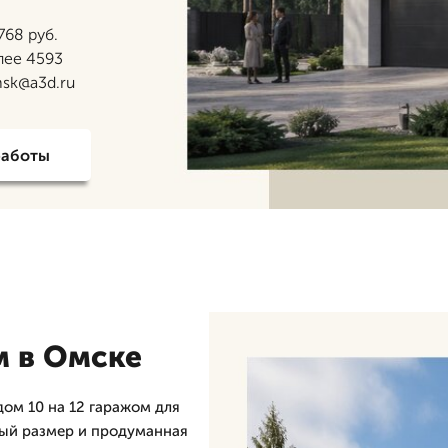
768 руб.
лее 4593
msk@a3d.ru
работы
м в Омске
ом 10 на 12 гаражом для
ный размер и продуманная