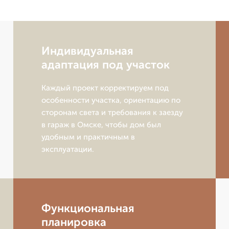
Индивидуальная
адаптация под участок
Каждый проект корректируем под
особенности участка, ориентацию по
сторонам света и требования к заезду
в гараж в Омске, чтобы дом был
удобным и практичным в
эксплуатации.
Функциональная
планировка