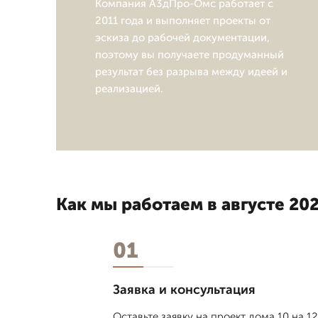
Компания А3дПро-Омс работает с
2011 года и выполняет проекты от
эскиза до рабочей документации,
поэтому вы получаете продуманный
результат без разрыва между идеей и
реализацией.
Как мы работаем в августе 202
01
Заявка и консультация
Оставьте заявку на проект дома 10 на 1