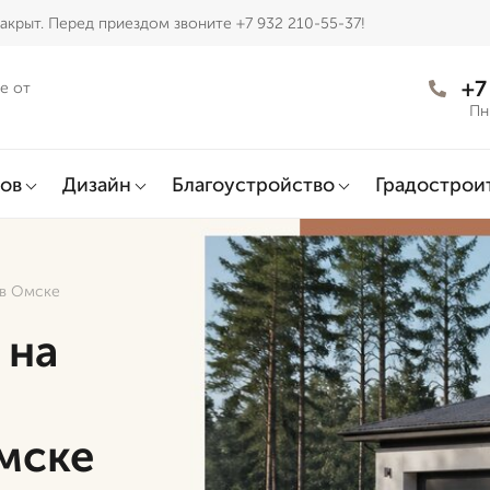
акрыт. Перед приездом звоните +7 932 210-55-37!
+7
е от
Пн
ов
Дизайн
Благоустройство
Градострои
 в Омске
 на
мске