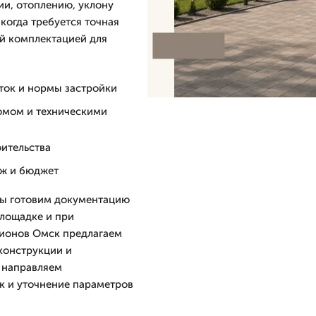
ии, отоплению, уклону
 когда требуется точная
ой комплектацией для
ток и нормы застройки
домом и техническими
оительства
аж и бюджет
 мы готовим документацию
площадке и при
егионов Омск предлагаем
конструкции и
 направляем
ок и уточнение параметров