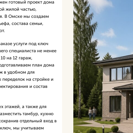
ужен готовый проект дома
ой жилой частью,
я. В Омске мы создаем
ефа, состава семьи,
от.
аказе услуги под ключ
шего специалиста не менее
10 на 12 гараж,
подготавливаем план дома
аж в удобном для
 переделок на стройке и
оектирования и состав
х этажей, а также для
азместить тамбур, кухню
 сохранив отдельный вход в
д ключ, мы учитываем